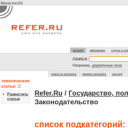
Версия для КПК
каталог
афоризмы
соусы и сп
Например,
деревянные окна
новости каталога
дерево каталога
наугад!
тематические
статьи:
Refer.Ru
/
Государство, по
Разместить
статью
Законодательство
список подкатегорий: