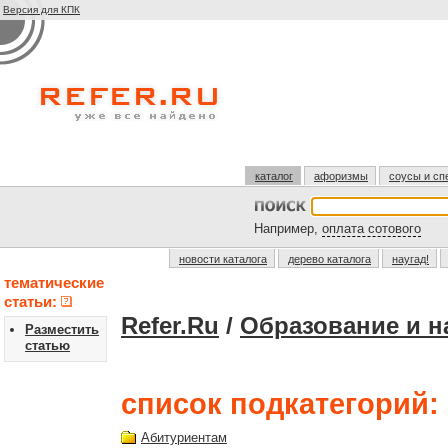
Версия для КПК
каталог
афоризмы
соусы и сп
Например,
оплата сотового
новости каталога
дерево каталога
наугад!
тематические
статьи:
Refer.Ru
/
Образование и н
Разместить
статью
список подкатегорий:
Абитуриентам