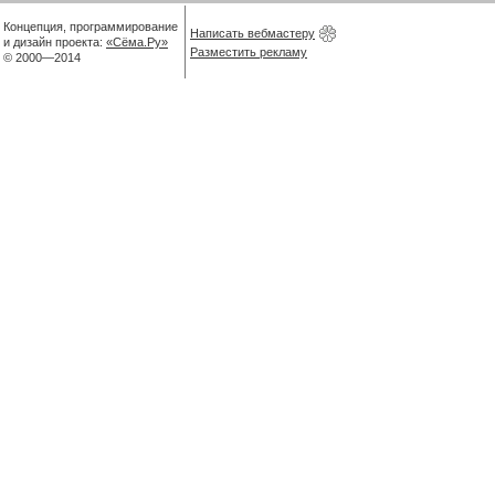
Концепция, программирование
Написать вебмастеру
и дизайн проекта:
«Сёма.Ру»
Разместить рекламу
© 2000—2014