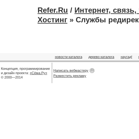
Refer.Ru
/
Интернет, связь
Хостинг
» Службы редирек
новости каталога
дерево каталога
наугад!
Концепция, программирование
Написать вебмастеру
и дизайн проекта:
«Сёма.Ру»
Разместить рекламу
© 2000—2014