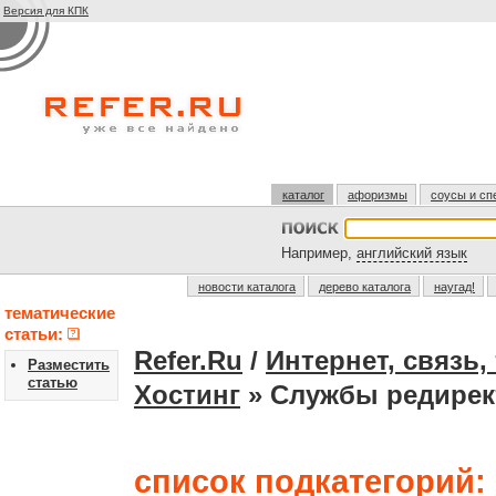
Версия для КПК
каталог
афоризмы
соусы и сп
Например,
английский язык
новости каталога
дерево каталога
наугад!
тематические
статьи:
Refer.Ru
/
Интернет, связь
Разместить
статью
Хостинг
» Службы редирек
список подкатегорий: