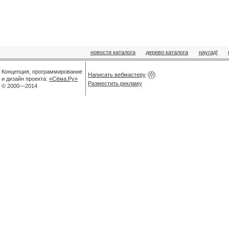
новости каталога
дерево каталога
наугад!
Концепция, программирование
Написать вебмастеру
и дизайн проекта:
«Сёма.Ру»
Разместить рекламу
© 2000—2014