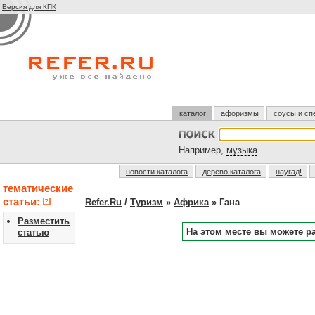
Версия для КПК
каталог
афоризмы
соусы и сп
Например,
музыка
новости каталога
дерево каталога
наугад!
тематические
статьи:
Refer.Ru
/
Туризм
»
Африка
» Гана
Разместить
На этом месте вы можете р
статью