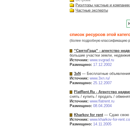
Риэлторы частные и компании
Частные эксперты
список ресурсов этой катег
(более подробную классификацию р
“СвятоГрад“ - агентство нед
большие участки земли, недвижим
Источник:
www.svgrad.ru
Размещено:
17.12.2002
3xN
— Бесплатные объявления о
Источник:
www.3xn.ru/
Размещено:
25.12.2007
FlatRent.Ru - Агентство не
снять / купить / продать / обмен
Источник:
www.flatrent.ru
Размещено:
08.04.2004
Kharkov for rent
— Сдаю свою к
Источник:
www.kharkov-for-rent.c
Размещено:
14.11.2005