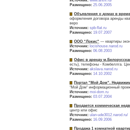
Источник:
www.antril.ru/
Размещено:
25.06.2005
Объявления о домах в врем
оформления договора аренды ква
веро
Источник:
spb-flat.ru
Размещено:
19.07.2007
ООО “Локис“
— квартиры экон
Источник:
locishouse.narod.ru
Размещено:
06.08.2003
Офис в аренду м.Белорусска
есть), телефоны - Комбеллга. Цен
Источник:
akslava.narod.ru
Размещено:
14.10.2002
Портал “Мой Дом“. Недвижимо
“Мой Дом“ информационный проек
Источник:
moi-dom.ru
Размещено:
03.07.2004
Продается коммеческая недв
центр или офис
Источник:
ulan-ude3012.narod.ru/
Размещено:
16.09.2006
Продажа 1 комнатной кварти