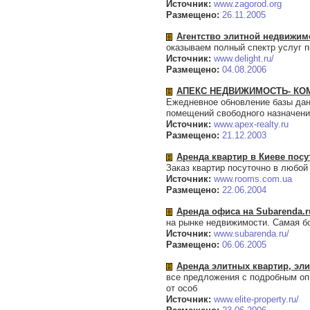
Источник:
www.zagorod.org
Размещено:
26.11.2005
Агентство элитной недвижимо
оказываем полный спектр услуг п
Источник:
www.delight.ru/
Размещено:
04.08.2006
АПЕКС НЕДВИЖИМОСТЬ- КО
Ежедневное обновление базы дан
помещений свободного назначени
Источник:
www.apex-realty.ru
Размещено:
21.12.2003
Аренда квартир в Киеве посу
Заказ квартир посуточно в любо
Источник:
www.rooms.com.ua
Размещено:
22.06.2004
Аренда офиса на Subarenda.r
на рынке недвижимости. Самая б
Источник:
www.subarenda.ru/
Размещено:
06.06.2005
Аренда элитных квартир, эл
все предложения с подробным о
от особ
Источник:
www.elite-property.ru/