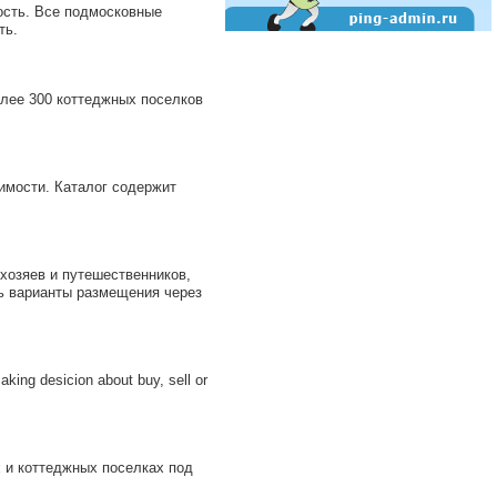
ость. Все подмосковные
ть.
лее 300 коттеджных поселков
мости. Каталог содержит
хозяев и путешественников,
ть варианты размещения через
king desicion about buy, sell or
 и коттеджных поселках под