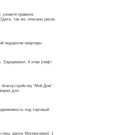
, узнаете правила
десь, так же, описаны риски,
ий недорогие квартиры
. Евроремонт, 4 этаж (лифт
 благоустройству “Мой Дом“ .
оварах для
едвижимость под торговый
н.пеш. вдоль Москва-реки), 1