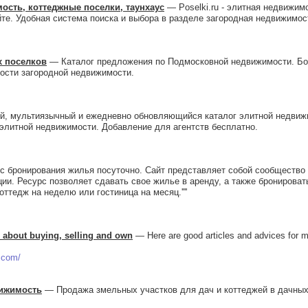
мость, коттеджные поселки, таунхаус
— Poselki.ru - элитная недвижим
те. Удобная система поиска и выбора в разделе загородная недвижимос
х поселков
— Каталог предложения по Подмосковной недвижимости. Бо
вости загородной недвижимости.
 мультиязычный и ежедневно обновляющийся каталог элитной недвижи
элитной недвижимости. Добавление для агентств бесплатно.
 бронирования жилья посуточно. Сайт представляет собой сообщество 
ции. Ресурс позволяет сдавать свое жилье в аренду, а также бронирова
коттедж на неделю или гостиница на месяц.''''
ll about buying, selling and own
— Here are good articles and advices for ma
.com/
вижимость
— Продажа змельных участков для дач и коттеджей в дачных