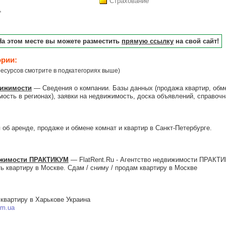
Страхование
.
На этом месте вы можете разместить
прямую ссылку
на свой сайт!
ории:
есурсов смотрите в подкатегориях выше)
вижимости
— Сведения о компании. Базы данных (продажа квартир, обме
ость в регионах), заявки на недвижимость, доска объявлений, справоч
б аренде, продаже и обмене комнат и квартир в Санкт-Петербурге.
движимости ПРАКТИКУМ
— FlatRent.Ru - Агентство недвижимости ПРАКТИК
ять квартиру в Москве. Сдам / сниму / продам квартиру в Москве
вартиру в Харькове Украина
om.ua