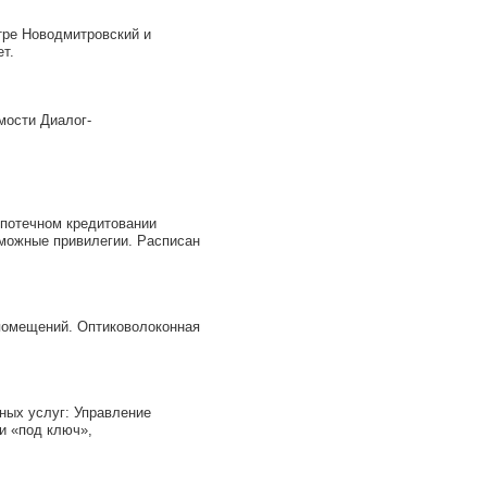
ре Новодмитровский и
т.
ости Диалог-
потечном кредитовании
можные привилегии. Расписан
 помещений. Оптиковолоконная
х услуг: Управление
и «под ключ»,