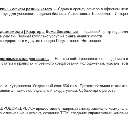
кий“ - офисы разных катего
— Cдача в аренду офисов в офисном цент
луг для успешного ведения бизнеса. Автостоянка, Евроремонт, Интерне
недвижимости | Квартиры Дома Земельные
— Правовой центр недвижим
 участки.Полный комплекс услуг на рынке недвижимости
нодорожного и других городов Подмосковья. Нет вопрос
программе молодая семья.
— На этом сайте расположены сведения о и
статьи о правилах ипотечного кредитования молодоженам, указаны воз
. м. Кутузовская. Отдельный блок 634 кв.м. Презентабельная отделка
раняемая парковка, отдельный вход с улицы. Субаренда с регестр
РОДОМСЕРВИС» предоставляет широкий спектр жилищно-коммунальны
бслуживание и ремонт, создание ТСЖ, создание управляющей компани