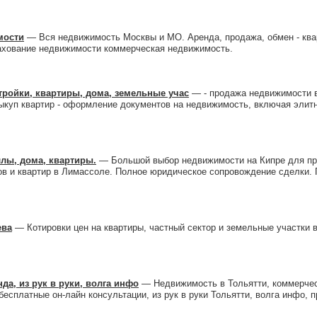
мости
— Вся недвижимость Москвы и МО. Аренда, продажа, обмен - ква
рахование недвижимости коммерческая недвижимость.
тройки, квартиры, дома, земельные учас
— - продажа недвижимости в
ыкуп квартир - оформление документов на недвижимость, включая элитн
ллы, дома, квартиры.
— Большой выбор недвижимости на Кипре для про
ов и квартир в Лимассоле. Полное юридическое сопровождение сделки.
ева
— Котировки цен на квартиры, частный сектор и земельные участки 
да, из рук в руки, волга инфо
— Недвижимость в Тольятти, коммерчес
бесплатные он-лайн консультации, из рук в руки Тольятти, волга инфо,