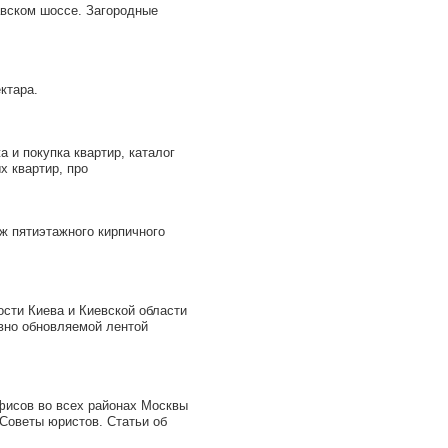
ском шоссе. Загородные
ктара.
а и покупка квартир, каталог
х квартир, про
ж пятиэтажного кирпичного
ти Киева и Киевской области
вно обновляемой лентой
фисов во всех районах Москвы
Советы юристов. Статьи об