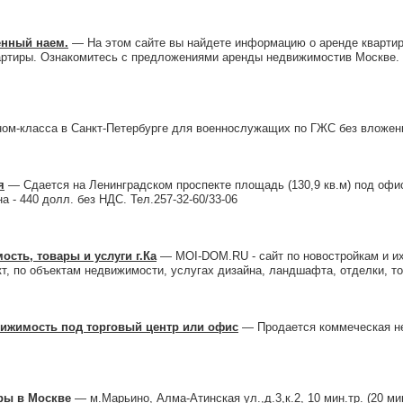
енный наем.
— На этом сайте вы найдете информацию о аренде квартир
ртиры. Ознакомитесь с предложениями аренды недвижимостив Москве. З
ом-класса в Санкт-Петербурге для военнослужащих по ГЖС без вложен
я
— Сдается на Ленинградском проспекте площадь (130,9 кв.м) под офис
а - 440 долл. без НДС. Тел.257-32-60/33-06
сть, товары и услуги г.Ка
— MOI-DOM.RU - сайт по новостройкам и их
т, по объектам недвижимости, услугах дизайна, ландшафта, отделки, т
ижимость под торговый центр или офис
— Продается коммеческая н
ры в Москве
— м.Марьино, Алма-Атинская ул.,д.3,к.2, 10 мин.тр. (20 ми