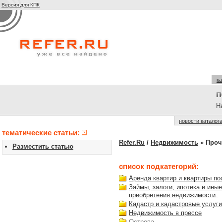
Версия для КПК
ка
На
новости каталог
тематические статьи:
Refer.Ru
/
Недвижимость
» Проче
Разместить статью
список подкатегорий:
Аренда квартир и квартиры по
Займы, залоги, ипотека и ины
приобретения недвижимости.
Кадастр и кадастровые услуги
Недвижимость в прессе
Острова