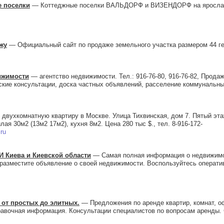
е поселки
— Коттеджные поселки ВАЛЬДОРФ и ВИЗЕНДОРФ на ярослав
жу
— Официальный сайт по продаже земельного участка размером 44 ге
вижимости
— агентство недвижимости. Тел.: 916-76-80, 916-76-82, Продаж
кие консультации, доска частных объявлений, расселение коммунальны
вухкомнатную квартиру в Москве. Улица Тихвинская, дом 7. Пятый эта
я 30м2 (13м2 17м2), кухня 8м2. Цена 280 тыс $., тел. 8-916-172-
ru
Киева и Киевской области
— Самая полная информация о недвижимос
 разместите объявление о своей недвижимости. Воспользуйтесь операти
р от простых до элитных.
— Предложения по аренде квартир, комнат, о
авочная информация. Консультации специалистов по вопросам аренды. 