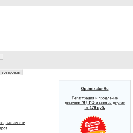
все проекты
Optimizator.Ru
Регистрация и продление
доменов RU, РФ и многих других
от
179 руб.
 недвижимости
еров