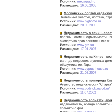
Источник:
megagrad.ru
Размещено:
16.08.2005
Московский портал недвижи
Земельные участки, ипотека, ст
Источник:
www.bighome.ru
Размещено:
20.05.2005
Недвижимость в сочи: новос
поляны - обмен недвижимости - в
экспертиза прав собственника ж
Источник:
www.grc.su
Размещено:
17.01.2007
Недвижимость на Кипре - ви
вилл до недорогих и уютных дом
обслуживание. Гара
Источник:
www.cyprus-house.ru
Размещено:
21.05.2007
Недвижимость пригорода Ки
Агентство недвижимости “Спарта“
Источник:
www.budinok.narod.ru/
Размещено:
11.07.2002
Недвижимость Тольятти, арен
недвижимость, аренда Тольятти, 
тольятти с фот