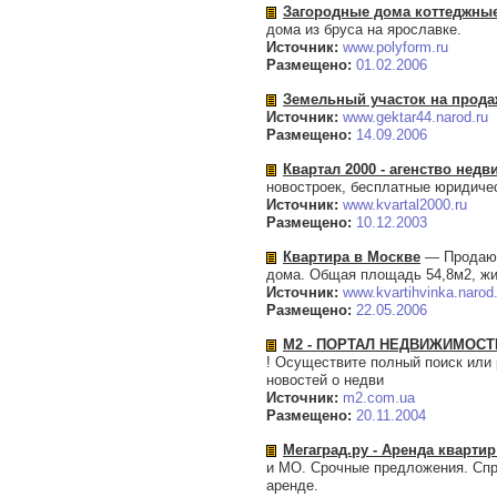
Загородные дома коттеджны
дома из бруса на ярославке.
Источник:
www.polyform.ru
Размещено:
01.02.2006
Земельный участок на прода
Источник:
www.gektar44.narod.ru
Размещено:
14.09.2006
Квартал 2000 - агенство нед
новостроек, бесплатные юридичес
Источник:
www.kvartal2000.ru
Размещено:
10.12.2003
Квартира в Москве
— Продаю д
дома. Общая площадь 54,8м2, жила
Источник:
www.kvartihvinka.narod.
Размещено:
22.05.2006
М2 - ПОРТАЛ НЕДВИЖИМОСТИ 
! Осуществите полный поиск или
новостей о недви
Источник:
m2.com.ua
Размещено:
20.11.2004
Мегаград.ру - Аренда кварти
и МО. Срочные предложения. Спр
аренде.