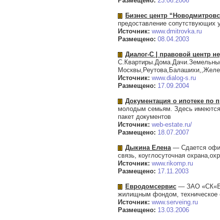
Размещено:
23.06.2006
Бизнес центр “Новодмитровс
предоставление сопутствующих ус
Источник:
www.dmitrovka.ru
Размещено:
08.04.2003
Диалог-С | правовой центр 
С.Квартиры.Дома.Дачи.Земельные
Москвы,Реутова,Балашихи,,Желез
Источник:
www.dialog-s.ru
Размещено:
17.09.2004
Документация о ипотеке по 
молодым семьям. Здесь имеются 
пакет документов
Источник:
web-estate.ru/
Размещено:
18.07.2007
Дыкина Елена
— Сдается офис
связь, коуглосуточная охрана,ох
Источник:
www.rikomp.ru
Размещено:
17.11.2003
Евродомсервис
— ЗАО «СК«ЕВ
жилищным фондом, техническое о
Источник:
www.serveing.ru
Размещено:
13.03.2006