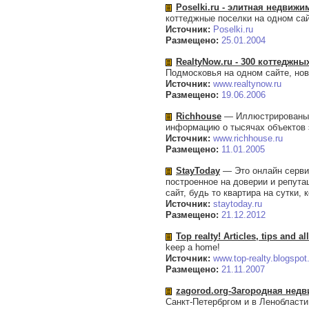
Poselki.ru - элитная недвижи
коттеджные поселки на одном сай
Источник:
Poselki.ru
Размещено:
25.01.2004
RealtyNow.ru - 300 коттеджны
Подмосковья на одном сайте, но
Источник:
www.realtynow.ru
Размещено:
19.06.2006
Richhouse
— Иллюстрированый,
информацию о тысячах объектов 
Источник:
www.richhouse.ru
Размещено:
11.01.2005
StayToday
— Это онлайн сервис
построенное на доверии и репута
сайт, будь то квартира на сутки, 
Источник:
staytoday.ru
Размещено:
21.12.2012
Top realty! Articles, tips and a
keep a home!
Источник:
www.top-realty.blogspot
Размещено:
21.11.2007
zagorod.org-Загородная нед
Санкт-Петербргом и в Ленобласти