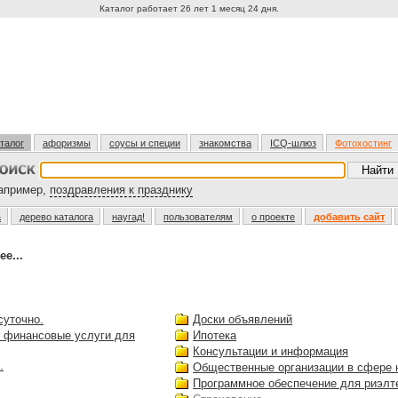
Каталог работает 26 лет 1 месяц 24 дня.
талог
афоризмы
соусы и специи
знакомства
ICQ-шлюз
Фотохостинг
пример,
поздравления к празднику
а
дерево каталога
наугад!
пользователям
о проекте
добавить сайт
е...
суточно.
Доски объявлений
е финансовые услуги для
Ипотека
Консультации и информация
.
Общественные организации в сфере
Программное обеспечение для риэлт