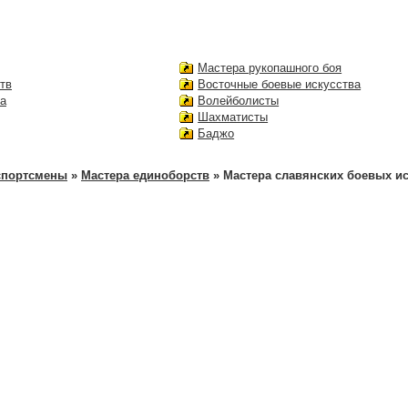
Мастера рукопашного боя
тв
Восточные боевые искусства
на
Волейболисты
Шахматисты
Баджо
спортсмены
»
Мастера единоборств
» Мастера славянских боевых ис