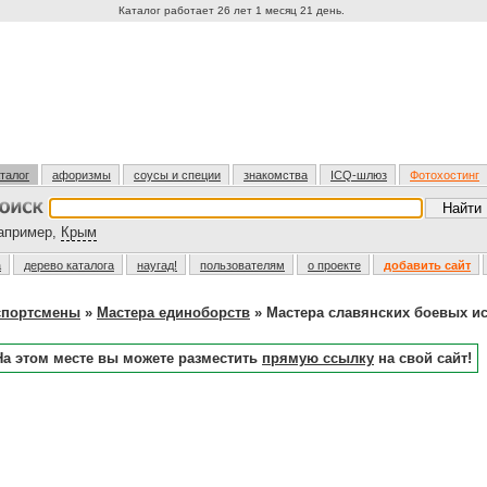
Каталог работает 26 лет 1 месяц 21 день.
талог
афоризмы
соусы и специи
знакомства
ICQ-шлюз
Фотохостинг
пример,
Крым
а
дерево каталога
наугад!
пользователям
о проекте
добавить сайт
спортсмены
»
Мастера единоборств
» Мастера славянских боевых ис
На этом месте вы можете разместить
прямую ссылку
на свой сайт!