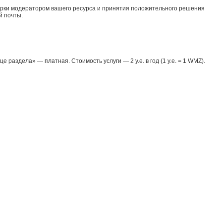
верки модератором вашего ресурса и принятия положительного решения
й почты.
здела» — платная. Стоимость услуги — 2 у.е. в год (1 у.е. = 1 WMZ).