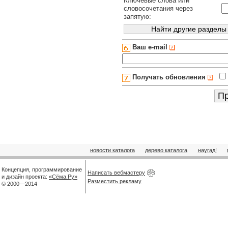
Ключевые слова или
словосочетания через
запятую:
Ваш e-mail
Получать обновления
новости каталога
дерево каталога
наугад!
Концепция, программирование
Написать вебмастеру
и дизайн проекта:
«Сёма.Ру»
Разместить рекламу
© 2000—2014