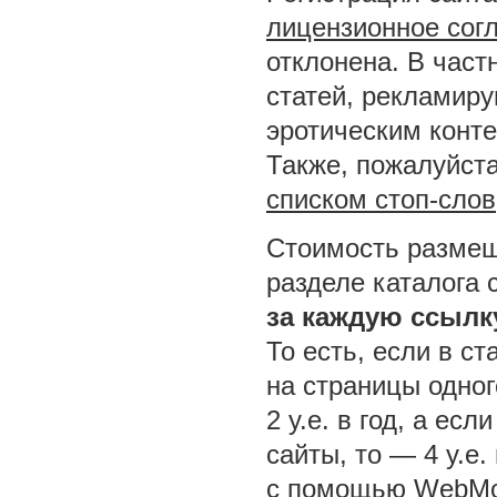
лицензионное сог
отклонена. В част
статей, рекламир
эротическим конт
Также, пожалуйста
списком стоп-слов
Стоимость размещ
разделе каталога 
за каждую ссылк
То есть, если в ст
на страницы одног
2 у.е. в год, а ес
сайты, то — 4 у.е.
с помощью WebMo