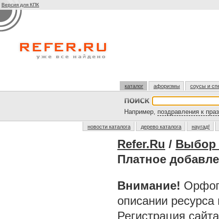
Версия для КПК
каталог
афоризмы
соусы и сп
Например,
поздравления к пра
новости каталога
дерево каталога
наугад!
Refer.Ru
/
Выбор 
Платное добавле
Внимание!
Орфог
описании ресурса
Регистрация сайт