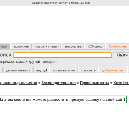
Каталог работает 26 лет 1 месяц 23 дня.
талог
афоризмы
соусы и специи
знакомства
ICQ-шлюз
Фотохостинг
пример,
самый крутой телефон
а
дерево каталога
наугад!
пользователям
о проекте
добавить сайт
а, законодательство
»
Законодательство
»
Правовые акты
»
Хозяйст
На этом месте вы можете разместить
прямую ссылку
на свой сайт!