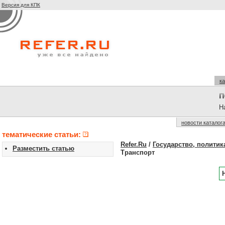
Версия для КПК
ка
На
новости каталог
тематические статьи:
Refer.Ru
/
Государство, политик
Разместить статью
Транспорт